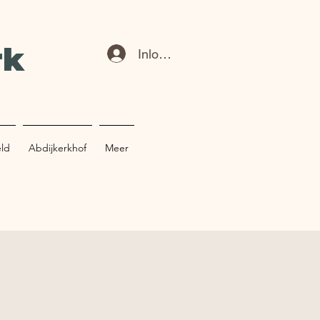
rk
Inloggen
eld
Abdijkerkhof
Meer