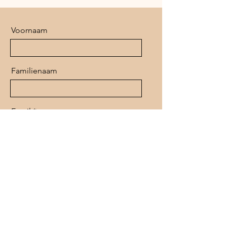
Voornaam
Familienaam
Email
Uw bericht
Verzend