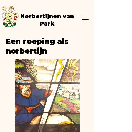
Norbertijnen van
Park
Een roeping als
norbertijn